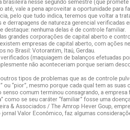
a brasileira nesse segundo semestre (que promete 
io até, vale a pena aproveitar a oportunidade para
ia, pelo que tudo indica, teremos que voltar a trat
 e derrapagens de natureza gerencial verificadas
destaque: nenhuma delas é de controle familiar.
s grandes corporações de capital aberto e contro
 existem empresas de capital aberto, com ações n
s no Brasil: Votorantim, Itaú, Gerdau.
verificados (maquiagem de balanços efetuadas por
simplesmente não aconteceriam porque seriam desc
outros tipos de problemas que as de controle pulve
 ou “pior”, mesmo porque cada qual tem as suas ca
e o senso comum terminou consagrando, a empresa 
a” como se seu caráter “familiar” fosse uma doença
breira & Associados / The Amrop Hever Goup, empr
o jornal Valor Econômico, faz algumas consideraçõ