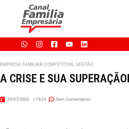
Ir
para
o
conteúdo
EMPRESA FAMILIAR COMPETITIVA
,
GESTÃO
A CRISE E SUA SUPERAÇÃO
29/07/2002
|
14:24
Sem Comentários