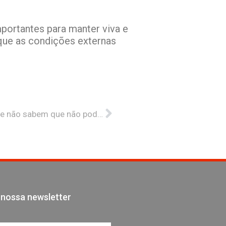
mportantes para manter viva e
 que as condições externas
Próximo
Abelhas e empresas familiares:voam porque não sabem que não podem
 nossa newsletter