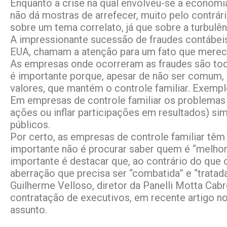
Enquanto a crise na qual envolveu-se a economi
não dá mostras de arrefecer, muito pelo contrár
sobre um tema correlato, já que sobre a turbulênc
A impressionante sucessão de fraudes contábeis
EUA, chamam a atenção para um fato que merece 
As empresas onde ocorreram as fraudes são toda
é importante porque, apesar de não ser comum,
valores, que mantém o controle familiar. Exemplo
Em empresas de controle familiar os problemas 
ações ou inflar participações em resultados) 
públicos.
Por certo, as empresas de controle familiar têm 
importante não é procurar saber quem é “melhor”
importante é destacar que, ao contrário do qu
aberração que precisa ser “combatida” e “tratad
Guilherme Velloso, diretor da Panelli Motta Ca
contratação de executivos, em recente artigo n
assunto.