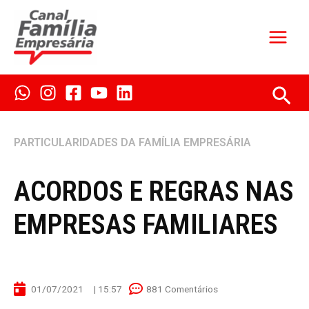
Ir
para
o
conteúdo
Pes
PARTICULARIDADES DA FAMÍLIA EMPRESÁRIA
ACORDOS E REGRAS NAS
EMPRESAS FAMILIARES
01/07/2021
|
15:57
881 Comentários