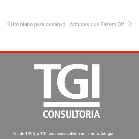
Anterior
Pr
Um plano para desenvolver sucessores é essencial
Atitudes que Fazem Diferença no Desenvolvimento de Sucessores
Desde 1990, a TGI tem desenvolvido uma metodologia