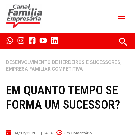
Ir
para
o
conteúdo
Pes
DESENVOLVIMENTO DE HERDEIROS E SUCESSORES
,
EMPRESA FAMILIAR COMPETITIVA
EM QUANTO TEMPO SE
FORMA UM SUCESSOR?
04/12/2020
|
14:36
Um Comentário