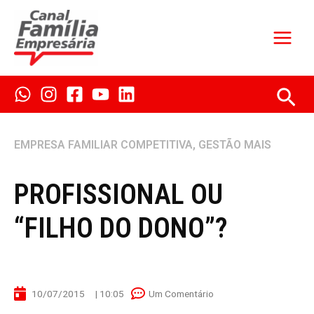
Ir
para
o
conteúdo
Pes
EMPRESA FAMILIAR COMPETITIVA
,
GESTÃO MAIS
PROFISSIONAL OU
“FILHO DO DONO”?
10/07/2015
|
10:05
Um Comentário