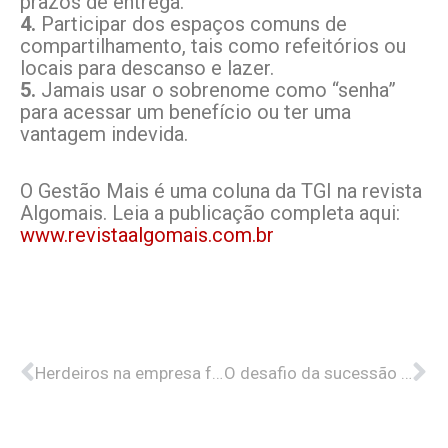
prazos de entrega.
4.
Participar dos espaços comuns de
compartilhamento, tais como refeitórios ou
locais para descanso e lazer.
5.
Jamais usar o sobrenome como “senha”
para acessar um benefício ou ter uma
vantagem indevida.
O Gestão Mais é uma coluna da TGI na revista
Algomais. Leia a publicação completa aqui:
www.revistaalgomais.com.br
Anterior
Pr
Herdeiros na empresa familiar
O desafio da sucessão na empresa familiar