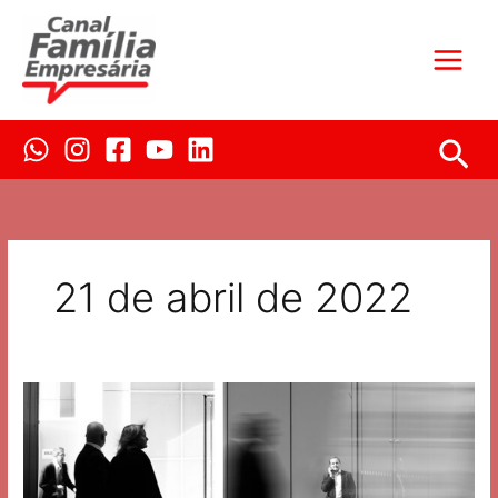
Ir
para
o
conteúdo
Pes
21 de abril de 2022
A
GOVERNANÇA
E
A
ADMINISTRAÇÃO