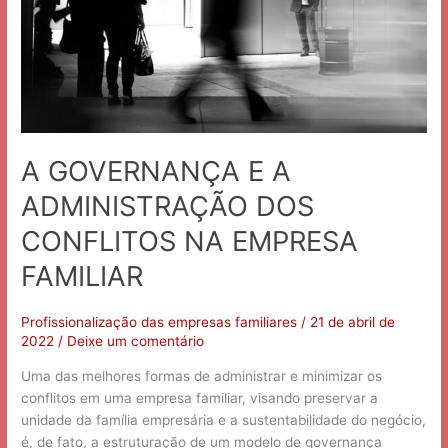
DOS
CONFLITOS
NA
EMPRESA
FAMILIAR
A GOVERNANÇA E A
ADMINISTRAÇÃO DOS
CONFLITOS NA EMPRESA
FAMILIAR
Profissionalização das empresas familiares
/
21 de abril de
2022
/
Deixe um comentário
Uma das melhores formas de administrar e minimizar os
conflitos em uma empresa familiar, visando preservar a
unidade da família empresária e a sustentabilidade do negócio,
é, de fato, a estruturação de um modelo de governança