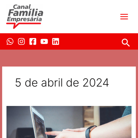
Ir
para
o
conteúdo
Pes
5 de abril de 2024
Comunicação
direta
fortalece
os
vínculos