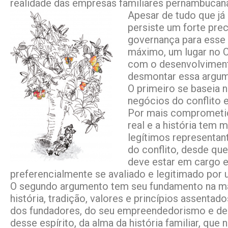
realidade das empresas familiares pernambucan
Apesar de tudo que já
persiste um forte pre
governança para esse 
máximo, um lugar no C
com o desenvolvimento
desmontar essa argu
O primeiro se baseia 
negócios do conflito e
Por mais comprometido
real e a história tem
legítimos representan
do conflito, desde que
deve estar em cargo e
preferencialmente se avaliado e legitimado po
O segundo argumento tem seu fundamento na matr
história, tradição, valores e princípios assent
dos fundadores, do seu empreendedorismo e de su
desse espírito, da alma da história familiar, qu