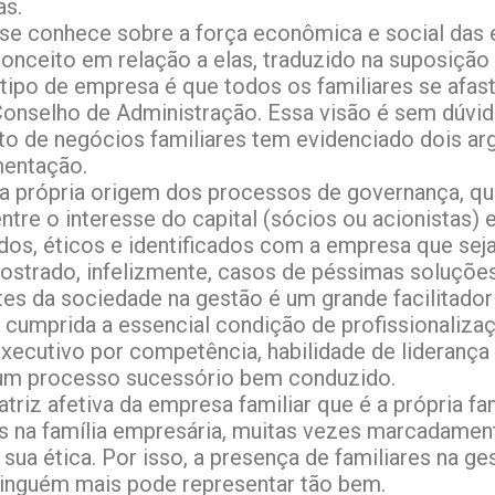
as.
 se conhece sobre a força econômica e social das 
conceito em relação a elas, traduzido na suposição
tipo de empresa é que todos os familiares se afa
onselho de Administração. Essa visão é sem dúvid
 de negócios familiares tem evidenciado dois arg
mentação.
na própria origem dos processos de governança, qu
ntre o interesse do capital (sócios ou acionistas) 
s, éticos e identificados com a empresa que sejam
 mostrado, infelizmente, casos de péssimas soluçõe
tes da sociedade na gestão é um grande facilitado
 cumprida a essencial condição de profissionalizaç
xecutivo por competência, habilidade de lideranç
r um processo sucessório bem conduzido.
iz afetiva da empresa familiar que é a própria fam
ados na família empresária, muitas vezes marcadamen
a ética. Por isso, a presença de familiares na ge
e ninguém mais pode representar tão bem.