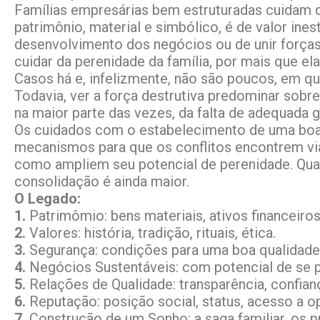
Famílias empresárias bem estruturadas cuidam d
patrimônio, material e simbólico, é de valor ine
desenvolvimento dos negócios ou de unir força
cuidar da perenidade da família, por mais que el
Casos há e, infelizmente, não são poucos, em qu
Todavia, ver a força destrutiva predominar sobr
na maior parte das vezes, da falta de adequada g
Os cuidados com o estabelecimento de uma boa 
mecanismos para que os conflitos encontrem vi
como ampliem seu potencial de perenidade. Quan
consolidação é ainda maior.
O Legado:
1.
Patrimômio: bens materiais, ativos financeiros,
2.
Valores: história, tradição, rituais, ética.
3.
Segurança: condições para uma boa qualidade 
4.
Negócios Sustentáveis: com potencial de se p
5.
Relações de Qualidade: transparência, confianç
6.
Reputação: posição social, status, acesso a o
7.
Construção de um Sonho: a saga familiar, os 