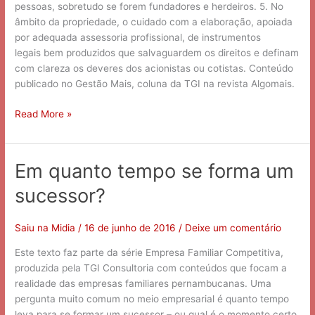
pessoas, sobretudo se forem fundadores e herdeiros. 5. No
âmbito da propriedade, o cuidado com a elaboração, apoiada
por adequada assessoria profissional, de instrumentos
legais bem produzidos que salvaguardem os direitos e definam
com clareza os deveres dos acionistas ou cotistas. Conteúdo
publicado no Gestão Mais, coluna da TGI na revista Algomais.
Read More »
Em quanto tempo se forma um
Em
quanto
sucessor?
tempo
se
forma
Saiu na Midia
/
16 de junho de 2016
/
Deixe um comentário
um
Este texto faz parte da série Empresa Familiar Competitiva,
sucessor?
produzida pela TGI Consultoria com conteúdos que focam a
realidade das empresas familiares pernambucanas. Uma
pergunta muito comum no meio empresarial é quanto tempo
leva para se formar um sucessor – ou qual é o momento certo