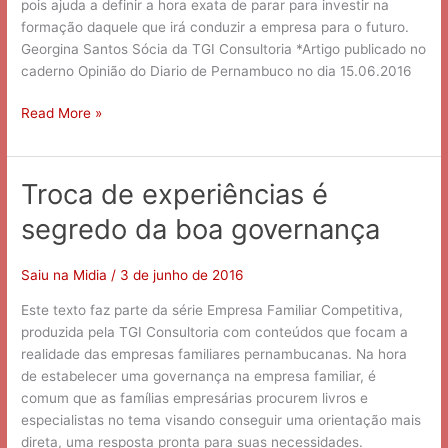
pois ajuda a definir a hora exata de parar para investir na
formação daquele que irá conduzir a empresa para o futuro.
Georgina Santos Sócia da TGI Consultoria *Artigo publicado no
caderno Opinião do Diario de Pernambuco no dia 15.06.2016
Read More »
Troca de experiências é
Troca
de
segredo da boa governança
experiências
é
segredo
Saiu na Midia
/
3 de junho de 2016
da
Este texto faz parte da série Empresa Familiar Competitiva,
boa
produzida pela TGI Consultoria com conteúdos que focam a
governança
realidade das empresas familiares pernambucanas. Na hora
de estabelecer uma governança na empresa familiar, é
comum que as famílias empresárias procurem livros e
especialistas no tema visando conseguir uma orientação mais
direta, uma resposta pronta para suas necessidades.