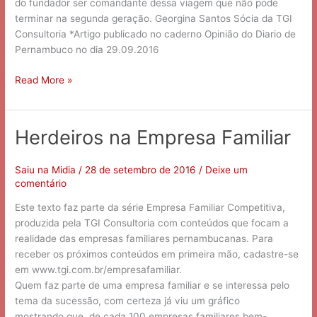
do fundador ser comandante dessa viagem que não pode
terminar na segunda geração. Georgina Santos Sócia da TGI
Consultoria *Artigo publicado no caderno Opinião do Diario de
Pernambuco no dia 29.09.2016
Read More »
Herdeiros na Empresa Familiar
Herdeiros
na
Empresa
Saiu na Midia
/
28 de setembro de 2016
/
Deixe um
Familiar
comentário
Este texto faz parte da série Empresa Familiar Competitiva,
produzida pela TGI Consultoria com conteúdos que focam a
realidade das empresas familiares pernambucanas. Para
receber os próximos conteúdos em primeira mão, cadastre-se
em www.tgi.com.br/empresafamiliar.
Quem faz parte de uma empresa familiar e se interessa pelo
tema da sucessão, com certeza já viu um gráfico
mostrando que, de cada 100 empresas familiares bem-