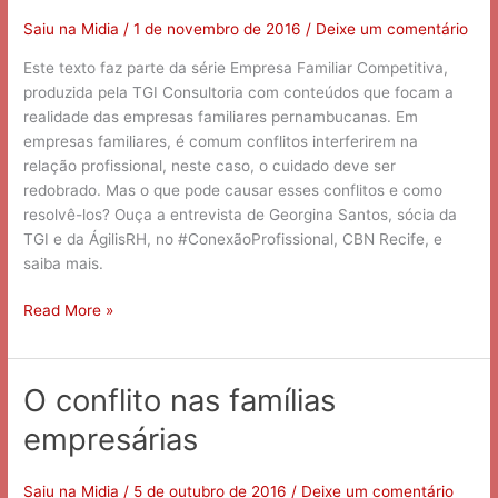
nas
Empresas
Saiu na Midia
/
1 de novembro de 2016
/
Deixe um comentário
Familiares
Este texto faz parte da série Empresa Familiar Competitiva,
produzida pela TGI Consultoria com conteúdos que focam a
realidade das empresas familiares pernambucanas. Em
empresas familiares, é comum conflitos interferirem na
relação profissional, neste caso, o cuidado deve ser
redobrado. Mas o que pode causar esses conflitos e como
resolvê-los? Ouça a entrevista de Georgina Santos, sócia da
TGI e da ÁgilisRH, no #‎ConexãoProfissional, CBN Recife, e
saiba mais.
Read More »
O conflito nas famílias
O
conflito
empresárias
nas
famílias
empresárias
Saiu na Midia
/
5 de outubro de 2016
/
Deixe um comentário