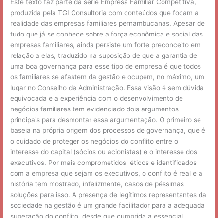
Este texto faz parte da série Empresa Familiar Competitiva,
empresária
produzida pela TGI Consultoria com conteúdos que focam a
realidade das empresas familiares pernambucanas. Apesar de
tudo que já se conhece sobre a força econômica e social das
empresas familiares, ainda persiste um forte preconceito em
relação a elas, traduzido na suposição de que a garantia de
uma boa governança para esse tipo de empresa é que todos
os familiares se afastem da gestão e ocupem, no máximo, um
lugar no Conselho de Administração. Essa visão é sem dúvida
equivocada e a experiência com o desenvolvimento de
negócios familiares tem evidenciado dois argumentos
principais para desmontar essa argumentação. O primeiro se
baseia na própria origem dos processos de governança, que é
o cuidado de proteger os negócios do conflito entre o
interesse do capital (sócios ou acionistas) e o interesse dos
executivos. Por mais comprometidos, éticos e identificados
com a empresa que sejam os executivos, o conflito é real e a
história tem mostrado, infelizmente, casos de péssimas
soluções para isso. A presença de legítimos representantes da
sociedade na gestão é um grande facilitador para a adequada
superação do conflito, desde que cumprida a essencial