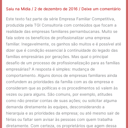
da
Empresa
Saiu na Midia
/
2 de dezembro de 2016
/
Deixe um comentário
Familiar
Este texto faz parte da série Empresa Familiar Competitiva,
produzida pela TGI Consultoria com conteúdos que focam a
realidade das empresas familiares pernambucanas. Muito se
fala sobre os benefícios de profissionalizar uma empresa
familiar. Inegavelmente, os ganhos são muitos e é possível até
dizer que é condição essencial à continuidade do legado das
famílias empresárias por gerações. Mas qual o principal
desafio de um processo de profissionalização para as famílias
empresárias? A resposta é simples: mudança de
comportamento. Alguns donos de empresas familiares ainda
confundem as prioridades da família com as da empresa e
consideram que as políticas e os procedimentos só valem às
vezes ou para alguns. São comuns, por exemplo, atitudes
como não prestar contas de suas ações; ou solicitar alguma
demanda diretamente às equipes, desconsiderando a
hierarquia e as prioridades da empresa; ou até mesmo sair de
férias ou faltar sem avisar às pessoas com quem trabalha
diretamente. Com certeza, os proprietários que agem dessa