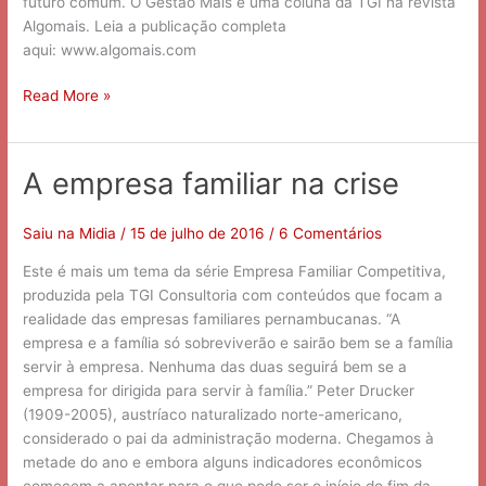
futuro comum. O Gestão Mais é uma coluna da TGI na revista
Algomais. Leia a publicação completa
aqui: www.algomais.com
Read More »
A empresa familiar na crise
A
empresa
familiar
Saiu na Midia
/
15 de julho de 2016
/
6 Comentários
na
Este é mais um tema da série Empresa Familiar Competitiva,
crise
produzida pela TGI Consultoria com conteúdos que focam a
realidade das empresas familiares pernambucanas. “A
empresa e a família só sobreviverão e sairão bem se a família
servir à empresa. Nenhuma das duas seguirá bem se a
empresa for dirigida para servir à família.” Peter Drucker
(1909-2005), austríaco naturalizado norte-americano,
considerado o pai da administração moderna. Chegamos à
metade do ano e embora alguns indicadores econômicos