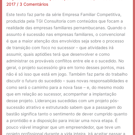
2017
/
3 Comentários
merece
atenção
Este texto faz parte da série Empresa Familiar Competitiva,
produzida pela TGI Consultoria com conteúdos que focam a
realidade das empresas familiares pernambucanas. Quando o
assunto é sucessão nas empresas familiares, o convencional
é que a maior atenção dos envolvidos seja sobre o processo
de transição com foco no sucessor – que atividades irá
assumir, quais aptidões terá que desenvolver e como
administrar os prováveis conflitos entre ele e o sucedido. No
geral, o projeto sucessório gira em torno desses pontos, mas
não é só isso que está em jogo. Também faz parte do trabalho
discutir o futuro do sucedido – suas novas responsabilidades e
como será o caminho para a nova fase – e, do mesmo modo
que em relação ao sucessor, acompanhar a implantação
desse projeto. Lideranças sucedidas com um projeto pós-
sucessão atrativo e estruturado sabem que a passagem do
bastão significa tanto o sentimento de dever cumprido quanto
a prontidão e a disposição para iniciar uma nova etapa. É
pouco viável imaginar que um empreendedor, que teve um
projeto profissional durante a vida inteira, irá aceitar passar a