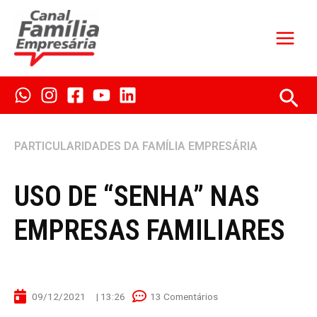
Ir
para
o
conteúdo
Pes
PARTICULARIDADES DA FAMÍLIA EMPRESÁRIA
USO DE “SENHA” NAS
EMPRESAS FAMILIARES
09/12/2021
|
13:26
13 Comentários