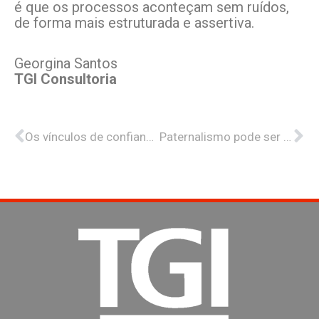
é que os processos aconteçam sem ruídos,
de forma mais estruturada e assertiva.
Georgina Santos
TGI Consultoria
Anterior
Pr
Os vínculos de confiança nas empresas familiares
Paternalismo pode ser ameaça para empresas familiares