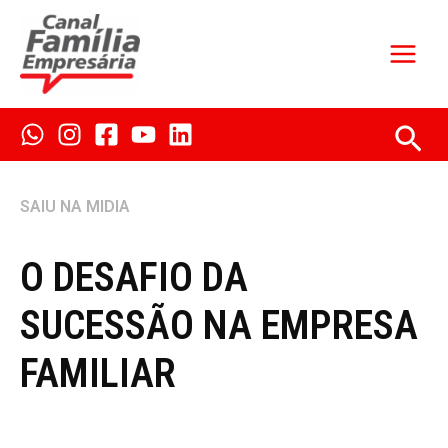
Ir
para
o
conteúdo
Pes
SAIU NA MIDIA
O DESAFIO DA
SUCESSÃO NA EMPRESA
FAMILIAR