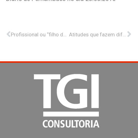
Anterior
Pr
Profissional ou “filho do dono”?
Atitudes que fazem diferença no desenvolvimento de Sucessores